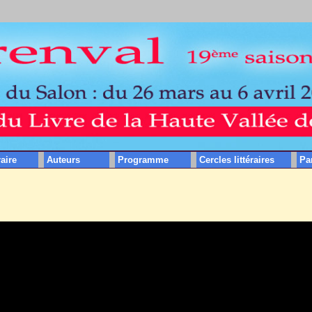
raire
Auteurs
Programme
Cercles littéraires
Pa