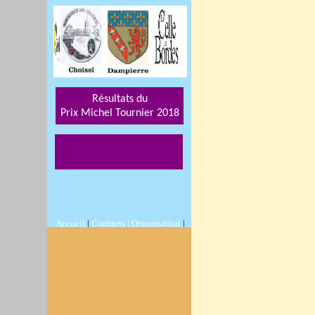
Résultats du
Prix Michel Tournier 201
8
Accueil
|
Contacts |
Organisation
|