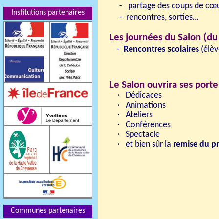
-
partage des coups de cœur
Institutions partenaires
-
rencontres, sorties…
Les journées du Salon (du
s
-
Rencontres
colaires
(élèv
Le Salon ouvrira ses porte
·
Dédicaces
·
Animations
·
Ateliers
·
Conférences
·
Spectacle
·
et bien sûr la
remise du pr
Communes partenaires