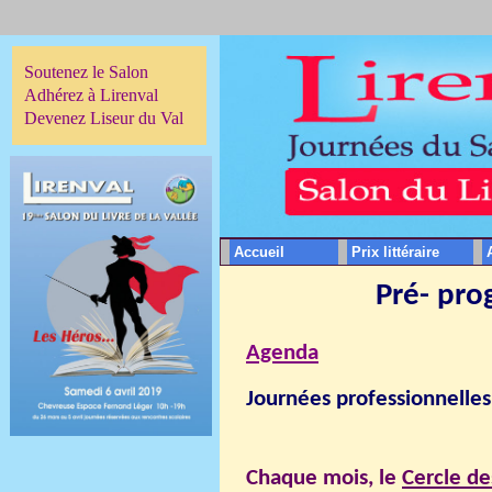
Soutenez le Salon
Adhérez à Lirenval
Devenez Liseur du Val
Accueil
Prix littéraire
Pré- pro
Agenda
Journées professionnelles
Chaque mois, le
Cercle de