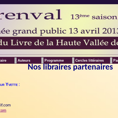
raire
Auteurs
Programme
Cercles littéraires
Pa
Nos libraires partenaires
sur Yvette
:
gif.com
.com