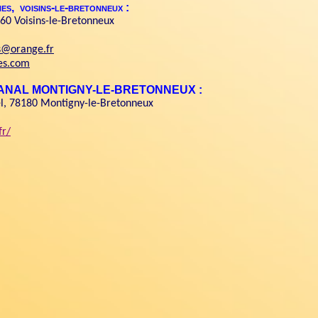
nes, voisins-le-bretonneux :
8960 Voisins-le-Bretonneux
es@orange.fr
es.com
U CANAL MONTIGNY-LE-BRETONNEUX :
l, 78180 Montigny-le-Bretonneux
fr/