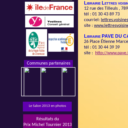
Librairie Lettres voisi
12 rue des Tilleuls , 7
tél :
01 30 43 89 73
courriel:
lettres.voisin
site :
www.lettresvoisin
Librairie PAVE D
26 Place Étienne Marce
tél : 01 30 44 39 39
site :
http://www.pave.
Communes partenaires
Le Salon 2013 en photos
Résultats du
Prix Michel Tournier 2013