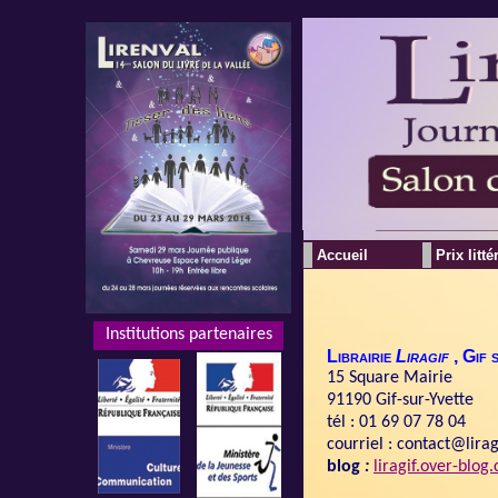
Accueil
Prix litté
Institutions partenaires
Institutions partenaires
Librairie
Liragif
, Gif 
15 Square Mairie
91190 Gif-sur-Yvette
tél : 01 69 07 78 04
courriel : contact@lira
blog
:
liragif.over-blog