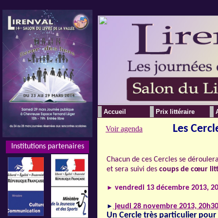
Accueil
Prix littéraire
Les Cercl
Voir agenda
Institutions partenaires
Institutions partenaires
Chacun de ces Cercles
se déroulera
et sera suivi des
coups de cœur lit
►
vendredi 13 décembre 2013, 2
►
jeudi 28 novembre 2013, 20h3
Un Cercle très particulier pou