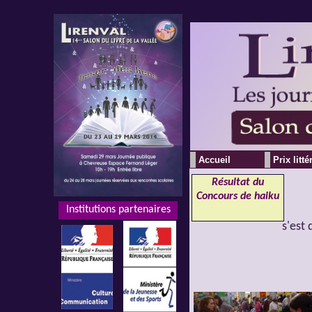
Accueil
Prix litté
Résultat du
Concours
de haiku
Institutions partenaires
Institutions partenaires
s'est