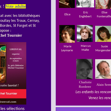
ez !
Vote adulte
Eric
Elise
Elice
at avec les bibliothèques
Englebert
Fontenaill
Boullay les Troux, Cernay,
Bordes, St Forget et St
opose :
chel Tournier
Marcus
Marie
Susie
Malte
Leymarie
Morgenster
Charlotte
Alain Serr
Roederer
Les enfants les renco
Venez les ren
les sélections