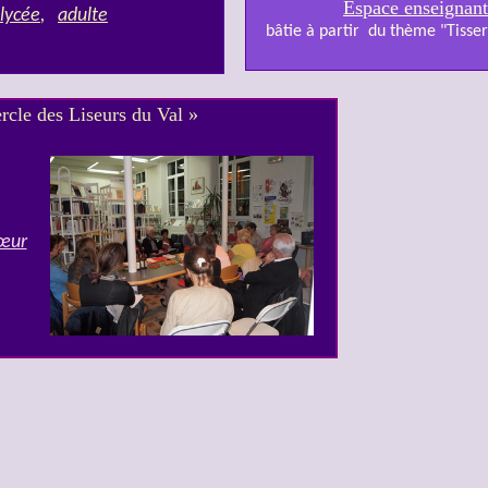
Espace enseignant
lycée
,
adulte
bâtie à partir du thème "Tisser
cle des Liseurs du Val »
cœur