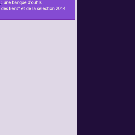
:
une banque d’outils
 des liens" et de la sélection 2014