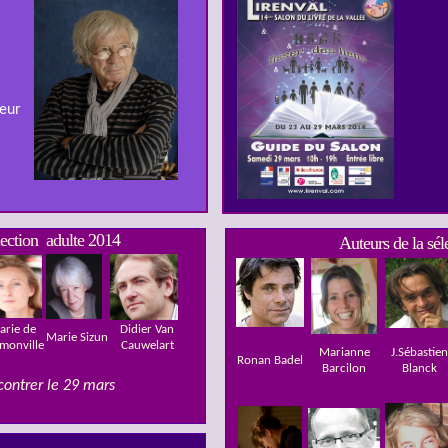
neur
lection adulte 2014
Auteurs de la sé
arie de
Didier Van
Marie Sizun
monville
Cauwelart
Marianne
J.Sébastien
Ronan Badel
Barcilon
Blanck
contrer le 29 mars