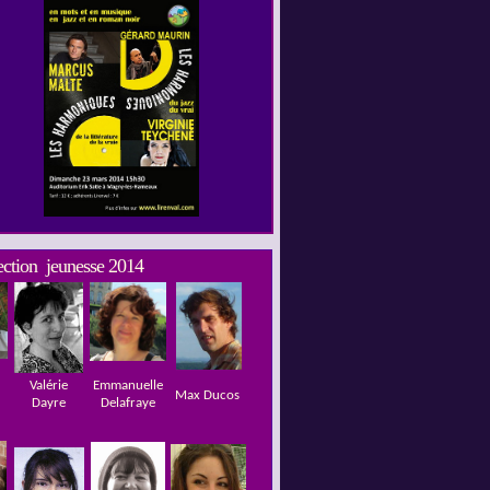
lection jeunesse 2014
Valérie
Emmanuelle
Max Ducos
Dayre
Delafraye