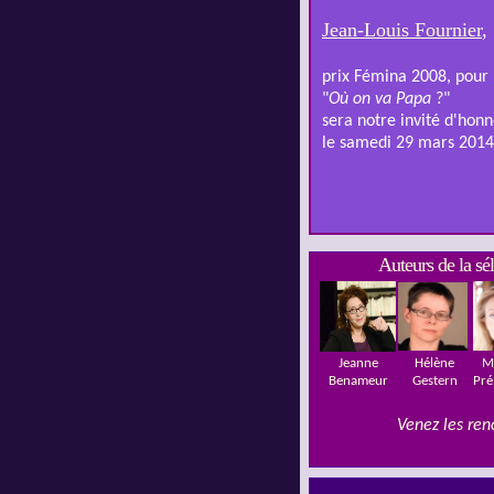
Jean-Louis
Fournier
,
prix Fémina 2008, pour
"
Où on va Papa
?"
sera notre invité d'hon
le samedi 29 mars 2014
Auteurs de la sé
Jeanne
Hélène
M
Benameur
Gestern
Pré
Venez les ren