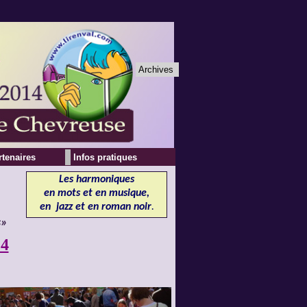
Archives
rtenaires
Infos pratiques
Les harmoniques
en mots et en musique,
en jazz et en roman noir
.
s
»
14