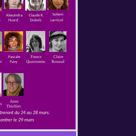
Solenn
Alexandra
Claude K.
e
Huard
Dubois
Larnicol
France
Claire
Pascale
Quatromme
Renaud
n
Pavy
Anne
es
Thiollier
ntreront du 24 au 28 mars.
contrer le 29 mars